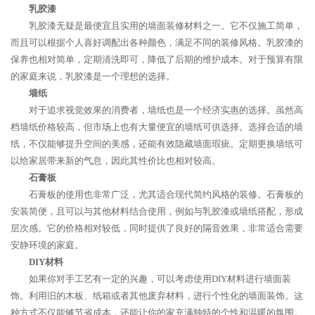
乳胶漆
乳胶漆无疑是最便宜且实用的墙面装修材料之一。它不仅施工简单，
而且可以根据个人喜好调配出各种颜色，满足不同的装修风格。乳胶漆的
保养也相对简单，定期清洗即可，降低了后期的维护成本。对于预算有限
的家庭来说，乳胶漆是一个理想的选择。
墙纸
对于追求视觉效果的消费者，墙纸也是一个经济实惠的选择。虽然高
档墙纸价格较高，但市场上也有大量便宜的墙纸可供选择。选择合适的墙
纸，不仅能够提升空间的美感，还能有效隐藏墙面瑕疵。定期更换墙纸可
以给家居带来新的气息，因此其性价比也相对较高。
石膏板
石膏板的使用也非常广泛，尤其适合现代简约风格的装修。石膏板的
安装简便，且可以与其他材料结合使用，例如与乳胶漆或墙纸搭配，形成
层次感。它的价格相对较低，同时提供了良好的隔音效果，非常适合需要
安静环境的家庭。
DIY材料
如果你对手工艺有一定的兴趣，可以考虑使用DIY材料进行墙面装
饰。利用旧的木板、纸箱或者其他废弃材料，进行个性化的墙面装饰。这
种方式不仅能够节省成本，还能让你的家充满独特的个性和温暖的氛围。