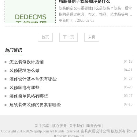
精装修房子软装顺序是什么
庭
软装的定义与重要性什么是软装？软装，通常
指的是通过家具、布艺、饰品、艺术品等可移
动的物品来对空间进行装饰与布局。与硬装
更新时间：2026-02-05
（如墙面、地板、灯具等）相比，软装更为灵
活，
首页
下一页
末页
热门资讯
04-18
怎么装修设计店铺
04-21
装修隔墙怎么做
04-27
装修设计基本常识有哪些
05-20
装修家电有哪些
06-27
装修简单风格有哪些
07-15
建筑装饰装修的要素有哪些
新手指南 | 核心服务 | 关于我们 | 商务合作 |
Copyright 2015-2026 fjjsllp.com All Rights Reserved. 富具家居设计公司 版权所有
鄂ICP
备2023018507号-13