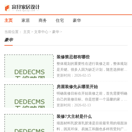
主页
家居
商务
住宅
豪华
当前位置：
主页
>
文章中心
>
豪华
>
豪华
装修禁忌都有哪些
整体规划的重要性在进行装修之前，整体规划
是关键。很多人因为缺乏计划，随意选择材料
和设计，导致后期的装修效果大打折扣。设计
更新时间：2026-02-15
理念不明确在装修前，业主需要明确自己的设
房屋装修先从哪里开始
计
明确装修目标在开始装修之前，首先需要明确
自己的装修目标。你是想要一个温馨的家，还
是一个现代简约的空间？或者你更倾向于复古
更新时间：2026-02-13
风格？明确的目标将为后续的装修提供方向。
装修7大主材是什么
风
墙面材料乳胶漆乳胶漆是目前最常用的墙面涂
料，因其环保、易施工和颜色多样而受到广泛