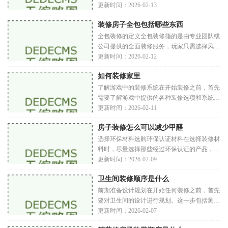
青睐。相较于传统的油漆，乳胶漆具有更低的
更新时间：2026-02-13
挥发性有机化合物（VOC）含量，减少了对
装修房子全包包括哪些东西
室内空
全包装修的定义全包装修指的是由专业团队或
公司提供的全面装修服务，玩家只需选择风格
和材料，其他一切由团队负责。这种方式在游
更新时间：2026-02-12
戏中常常简化为全包服务，玩家可以通过一键
如何装修家里
式
了解游戏中的装修系统在开始装修之前，首先
需要了解游戏中提供的各种装修选项和系统。
不同的游戏可能会有不同的家具、装饰和功能
更新时间：2026-02-11
性物品。游戏中的装修系统包括家具选择：沙
房子装修怎么可以减少甲醛
发
选择环保材料选购环保认证材料在选择装修材
料时，尽量选择那些经过环保认证的产品，如
国家环保产品认证、低甲醛释放标准等。市场
更新时间：2026-02-09
上有许多品牌专注于环保材料的生产，这些产
卫生间装修顺序是什么
品
前期准备设计规划在开始任何装修之前，首先
要对卫生间的设计进行规划。这一步包括测量
尺寸：测量卫生间的实际面积，确保后续的设
更新时间：2026-02-07
计和选购的材料都能合适。确定风格：根据家