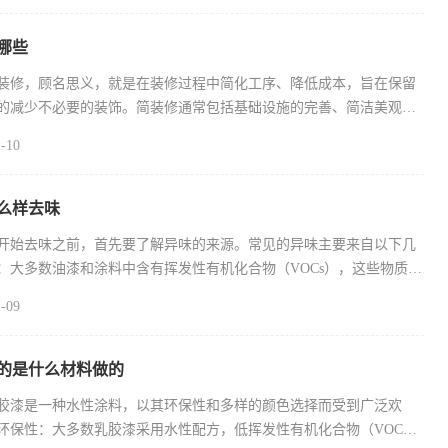
哪些
装修，顾名思义，就是在装修过程中简化工序、降低成本，旨在保留
的减少不必要的装饰。简装修通常包括基础设施的完善、简洁美观的
-10
么样去味
开始去味之前，首先要了解异味的来源。常见的异味主要来自以下几
：大多数油漆和涂料中含有挥发性有机化合物（VOCs），这些物质在
-09
的是什么材料做的
胶漆是一种水性涂料，以其环保性和多样的颜色选择而受到广泛欢
环保性：大多数乳胶漆采用水性配方，低挥发性有机化合物（VOC）