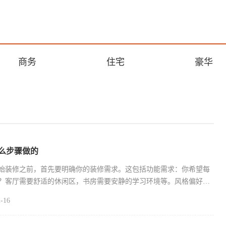
商务
住宅
豪华
么步骤做的
始装修之前，首先要明确你的装修需求。这包括功能需求：你希望每
？客厅需要舒适的休闲区，书房需要安静的学习环境等。风格偏好：
-16