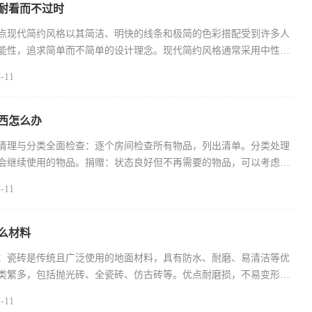
耐看而不过时
点现代简约风格以其简洁、明快的线条和极简的色彩搭配受到许多人
能性，追求简单而不简单的设计理念。现代简约风格通常采用中性色
-11
西怎么办
清理与分类全面检查：逐个房间检查所有物品，列出清单。分类处理
会继续使用的物品。捐赠：状态良好但不再需要的物品，可以考虑捐
-11
么材料
：瓷砖是传统且广泛使用的地面材料，具有防水、耐磨、易清洁等优
类繁多，包括抛光砖、全瓷砖、仿古砖等。优点耐磨损，不易变形。
-11