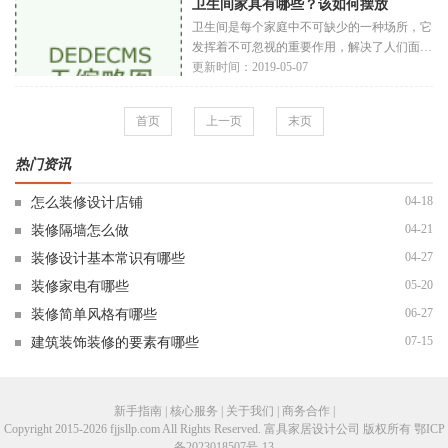
卫生间家具有哪些？该如何摆放
个人接触到的事物不同，每个人审美是不同
的。家居设计有人喜欢简约，有人喜欢欧式小
卫生间是每个家庭中不可缺少的一种场所，它
清
发挥着不可忽视的重要作用，解决了人们面临
的三个紧迫问题。它有不同的家具，发挥着不
更新时间：2019-05-07
同的作用，但都有利于居住者的生活。有些人
一定不知道浴室家具有什么，也不知道如何摆
首页
上一页
末页
放。然后，下面的编辑会给你具体的介绍一下
热门资讯
04-18
怎么装修设计店铺
04-21
装修隔墙怎么做
04-27
装修设计基本常识有哪些
05-20
装修家电有哪些
06-27
装修简单风格有哪些
07-15
建筑装饰装修的要素有哪些
新手指南 | 核心服务 | 关于我们 | 商务合作 |
Copyright 2015-2026 fjjsllp.com All Rights Reserved. 富具家居设计公司 版权所有
鄂ICP
备2023018507号-13