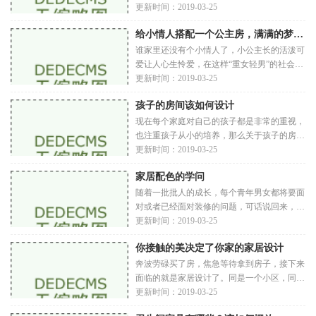
单一，方方正正的瓷砖已经不再是如今的审美
更新时间：2019-03-25
了，现在在拼接方式以及瓷砖的颜色上面选择
给小情人搭配一个公主房，满满的梦幻风
性也更多了。今天我给大家推荐两款比较舒服
的瓷砖铺贴方式，一定会让你的家庭看起来与
谁家里还没有个小情人了，小公主长的活泼可
爱让人心生怜爱，在这样“重女轻男”的社会
里，大家更是毫不吝啬于给孩子们打造出一个
更新时间：2019-03-25
温馨的房间。这个时候，儿童房就成为了一种
孩子的房间该如何设计
趋势，人们都说有些比较性的，好像都不愿意
从小就输在了起点。粉红色的装修就成为
现在每个家庭对自己的孩子都是非常的重视，
也注重孩子从小的培养，那么关于孩子的房间
该如何装修呢？其实我建议大家可以帮孩子的
更新时间：2019-03-25
房间布置的比较简单，主要用窗帘来装饰房
家居配色的学问
间，在后期更换的时候也比较方便，因为不同
年龄段的孩子对于房间的需求也不一样。在
随着一批批人的成长，每个青年男女都将要面
对或者已经面对装修的问题，可话说回来，你
是真的会装修吗，不同的物品摆放间需要不同
更新时间：2019-03-25
的搭配，这是因为你总不能将红色与乡村非主
你接触的美决定了你家的家居设计
流绿色而搭配在一起，因此说，家具配色也是
一门学问和技术，那就让我给你来简单说说这
奔波劳碌买了房，焦急等待拿到房子，接下来
面临的就是家居设计了。同是一个小区，同住
一栋楼，虽然外观和布局都一样，但是没有两
更新时间：2019-03-25
家的家居设计是一样的，这主要是因为我们每