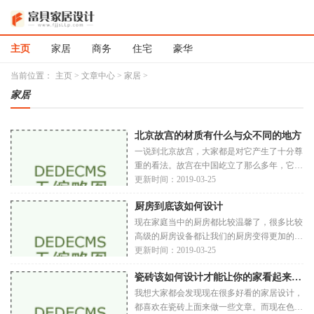
主页
家居
商务
住宅
豪华
当前位置：
主页
>
文章中心
>
家居
>
家居
北京故宫的材质有什么与众不同的地方
一说到北京故宫，大家都是对它产生了十分尊
重的看法。故宫在中国屹立了那么多年，它原
本就带有了古代人的建筑思想，里面的内涵更
更新时间：2019-03-25
是让人津津乐道。而转变到了现今社会，人们
厨房到底该如何设计
就对故宫的板材产生了一定的兴趣，那么故宫
到底是怎样的一个材质呢？中国古代跟现
现在家庭当中的厨房都比较温馨了，很多比较
高级的厨房设备都让我们的厨房变得更加的方
便。那么关于自家的厨房到底该如何设计呢？
更新时间：2019-03-25
可能很多朋友都有这样一个疑问，今天我就给
瓷砖该如何设计才能让你的家看起来与众不同
大家带关于厨房的设计。首先一定要利用好厨
房的空间，因为厨房的空间一般都不是特
我想大家都会发现现在很多好看的家居设计，
都喜欢在瓷砖上面来做一些文章。而现在色调