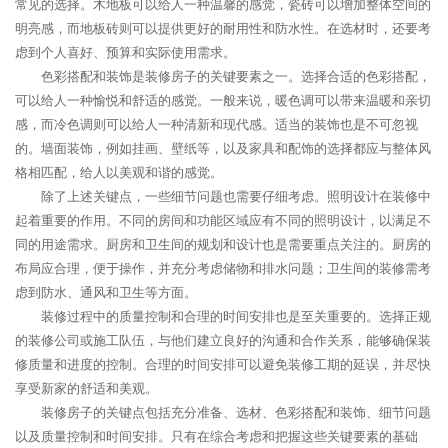
常见的选择。木地板可以给人一种温馨的感觉，瓷砖可以增加整体空间的
明亮感，而地板砖则可以提供更好的耐用性和防水性。在选材时，还要考
虑到个人喜好、预算和实际使用需求。
色彩搭配和装饰是装修房子的关键要素之一。选择合适的色彩搭配，
可以给人一种愉悦和舒适的感觉。一般来说，暖色调可以带来温暖和亲切
感，而冷色调则可以给人一种清新和现代感。适当的装饰也是不可忽视
的。墙面装饰，例如挂画、壁纸等，以及家具和配饰的选择都应与整体风
格相匹配，给人以美观和谐的感觉。
除了上述关键点，一些细节问题也需要仔细考虑。照明设计在装修中
起着重要的作用。不同的房间和功能区域应有不同的照明设计，以满足不
同的用途需求。厨房和卫生间的规划和设计也是需要重点关注的。厨房的
布局应合理，便于操作，并充分考虑储物和排水问题；卫生间的装修需考
虑到防水、通风和卫生等方面。
装修过程中的质量控制和合理的时间安排也是至关重要的。选择正规
的装修公司或施工队伍，与他们建立良好的沟通和合作关系，能够确保装
修质量和进度的控制。合理的时间安排可以避免装修工期的延误，并尽快
享受新家的舒适和美观。
装修房子的关键点包括充分准备、选材、色彩搭配和装饰、细节问题
以及质量控制和时间安排。只有在综合考虑和把握这些关键要素的基础