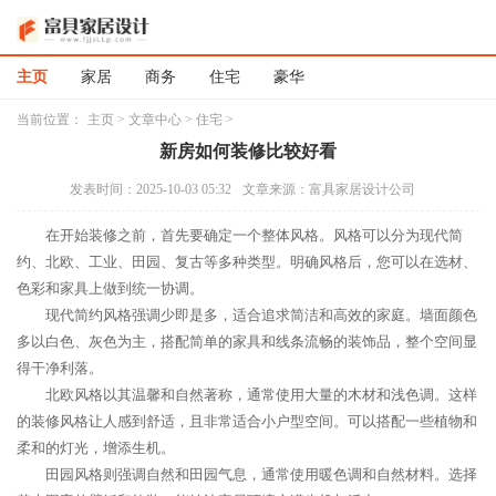
主页
家居
商务
住宅
豪华
当前位置：
主页
>
文章中心
>
住宅
>
新房如何装修比较好看
发表时间：2025-10-03 05:32
文章来源：富具家居设计公司
在开始装修之前，首先要确定一个整体风格。风格可以分为现代简
约、北欧、工业、田园、复古等多种类型。明确风格后，您可以在选材、
色彩和家具上做到统一协调。
现代简约风格强调少即是多，适合追求简洁和高效的家庭。墙面颜色
多以白色、灰色为主，搭配简单的家具和线条流畅的装饰品，整个空间显
得干净利落。
北欧风格以其温馨和自然著称，通常使用大量的木材和浅色调。这样
的装修风格让人感到舒适，且非常适合小户型空间。可以搭配一些植物和
柔和的灯光，增添生机。
田园风格则强调自然和田园气息，通常使用暖色调和自然材料。选择