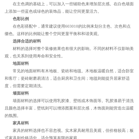
在主色调的基础上，可以加入一些辅助色来增加层次感。在白色墙面
上添加一些蓝色或绿色的装饰品，能让空间更显活力。
色彩比例
在色彩搭配中，通常建议使用603010的比例来划分主色、次色和点
缀色。这样的比例能让整个空间更显平衡和和谐美观。
选择合适的材料
材料的选择对整个装修效果也有很大的影响。不同的材料不仅影响美
观，也关系到使用寿命和安全性。
地面材料
常见的地面材料有木地板、瓷砖和地毯。木地板温暖自然，适合卧室
和客厅；瓷砖耐磨易清洁，适合厨房和卫生间；地毯则能提升居家舒适
度，但需要定期清洗。
墙面材料
墙面材料的选择可以使用乳胶漆、壁纸或木饰面等。乳胶漆易于清洗
且颜色选择丰富，壁纸则可以增添图案和层次感，木饰面则能营造出温暖
的氛围。
家具材料
家具的材料选择也不容忽视。实木家具耐用且美观，但价格较高；板
式家具则价格适中，适合预算有限的家庭。